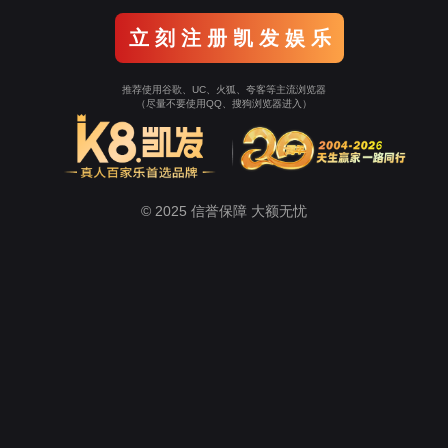
立 刻 注 册 凯 发 娱 乐
推荐使用谷歌、UC、火狐、夸客等主流浏览器
（尽量不要使用QQ、搜狗浏览器进入）
© 2025 信誉保障 大额无忧