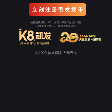
立 刻 注 册 凯 发 娱 乐
推荐使用谷歌、UC、火狐、夸客等主流浏览器
（尽量不要使用QQ、搜狗浏览器进入）
© 2025 信誉保障 大额无忧