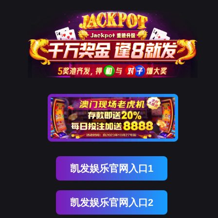
凯发娱乐官网入口1
凯发娱乐官网入口2